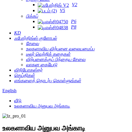
V2
V5
பிக்கப்
P6
P8
KD
ஃபோர்திங்ஸ் குளோபல்
சேவை
உலகளாவிய விற்பனை வலையமைப்பு
டீலர் வெற்றிக் கதைகள்
விற்பனைக்குப் பிந்தைய சேவை
வாகன கையேடு
விநியோகஸ்தர்
செய்திகள்
எங்களைத் தொடர்பு கொள்ளுங்கள்
English
வீடு
உலகளாவிய அனுபவ அங்காடி
உலகளாவிய அனுபவ அங்காடி