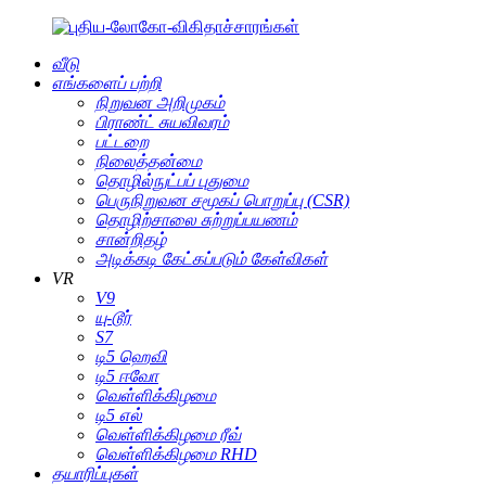
வீடு
எங்களைப் பற்றி
நிறுவன அறிமுகம்
பிராண்ட் சுயவிவரம்
பட்டறை
நிலைத்தன்மை
தொழில்நுட்பப் புதுமை
பெருநிறுவன சமூகப் பொறுப்பு (CSR)
தொழிற்சாலை சுற்றுப்பயணம்
சான்றிதழ்
அடிக்கடி கேட்கப்படும் கேள்விகள்
VR
V9
யு-டூர்
S7
டி5 ஹெவி
டி5 ஈவோ
வெள்ளிக்கிழமை
டி5 எல்
வெள்ளிக்கிழமை ரீவ்
வெள்ளிக்கிழமை RHD
தயாரிப்புகள்