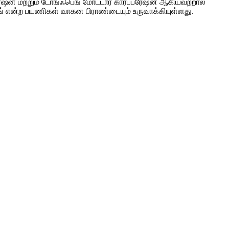
ேஷன் மற்றும் டோங்ஃபெங் மோட்டார் கார்ப்பரேஷன் ஆகியவற்றால்
ங் என்ற பயணிகள் வாகன பிராண்டையும் உருவாக்கியுள்ளது.