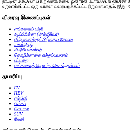
நாட்டின் மிகப்பெரிய நிறுவனங்களில் ஒன்றான டோங்ஃபெங் லியுசோ மோ
உருவாக்கப்பட்ட ஒரு வாகன வரையறுக்கப்பட்ட நிறுவனமாகும். இது 
விரைவு இணைப்புகள்
எங்களைப் பற்றி
ஆப்பிரிக்கா (அல்ஜீரியா)
விற்பனைக்குப் பிந்தைய சேவை
சான்றிதழ்
விநியோகஸ்தர்
தொழிற்சாலை சுற்றுப்பயணம்
பட்டறை
எங்களைத் தொடர்பு கொள்ளுங்கள்
தயாரிப்பு
EV
HEV
எம்பிவி
பிக்கப்
செடான்
SUV
வேன்