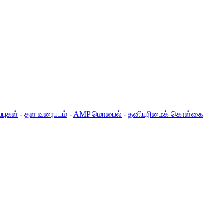
்புகள்
-
தள வரைபடம்
-
AMP மொபைல்
-
தனியுரிமைக் கொள்கை