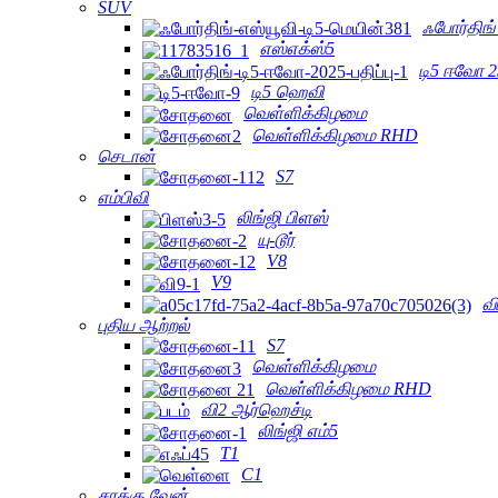
SUV
ஃபோர்திங் 
எஸ்எக்ஸ்5
டி5 ஈவோ 2
டி5 ஹெவி
வெள்ளிக்கிழமை
வெள்ளிக்கிழமை RHD
செடான்
S7
எம்பிவி
லிங்ஜி பிளஸ்
யு-டூர்
V8
V9
வி
புதிய ஆற்றல்
S7
வெள்ளிக்கிழமை
வெள்ளிக்கிழமை RHD
வி2 ஆர்ஹெச்டி
லிங்ஜி எம்5
T1
C1
சரக்கு வேன்