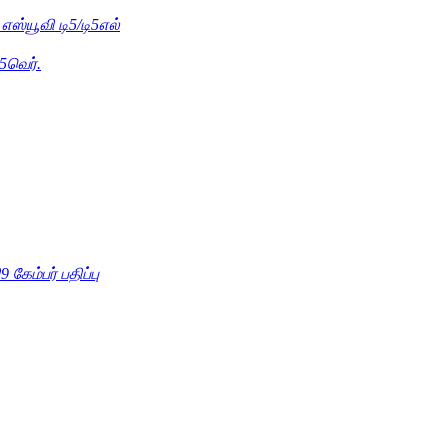
எஸ்யூவி டி5/டி5எல்
5வெர்.
9 கேம்பர் பதிப்பு