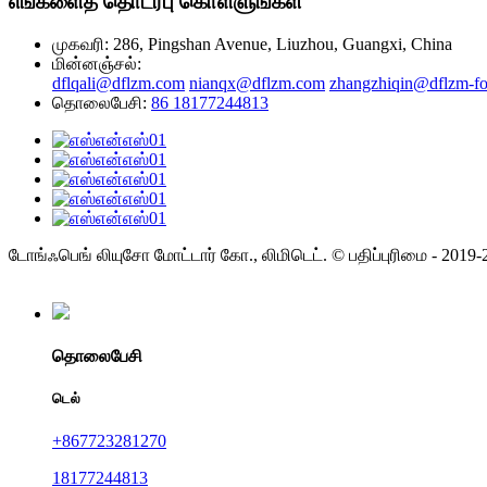
எங்களைத் தொடர்பு கொள்ளுங்கள்
முகவரி: 286, Pingshan Avenue, Liuzhou, Guangxi, China
மின்னஞ்சல்:
dflqali@dflzm.com
nianqx@dflzm.com
zhangzhiqin@dflzm-fo
தொலைபேசி:
86 18177244813
டோங்ஃபெங் லியுசோ மோட்டார் கோ., லிமிடெட். © பதிப்புரிமை - 201
தொலைபேசி
டெல்
+867723281270
18177244813