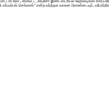
ட்டார் கோ., லிமிடெட், லியுசோ இண்டஸ்ட்ரியல் ஹோல்டிங்ஸ் கார்ப்பர
“டோங்ஃபெங் செங்லாங்” என்ற வர்த்தக வாகன பிராண்டையும், ஃபோர்தி