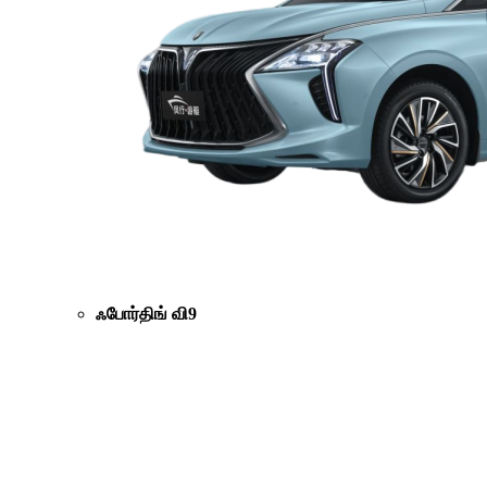
ஃபோர்திங் வி9