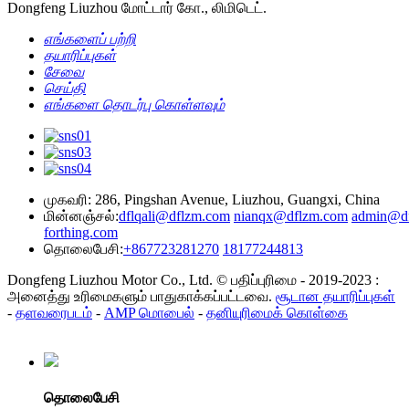
Dongfeng Liuzhou மோட்டார் கோ., லிமிடெட்.
எங்களைப் பற்றி
தயாரிப்புகள்
சேவை
செய்தி
எங்களை தொடர்பு கொள்ளவும்
முகவரி: 286, Pingshan Avenue, Liuzhou, Guangxi, China
மின்னஞ்சல்:
dflqali@dflzm.com
nianqx@dflzm.com
admin@d
forthing.com
தொலைபேசி:
+867723281270
18177244813
Dongfeng Liuzhou Motor Co., Ltd. © பதிப்புரிமை - 2019-2023 :
அனைத்து உரிமைகளும் பாதுகாக்கப்பட்டவை.
சூடான தயாரிப்புகள்
-
தளவரைபடம்
-
AMP மொபைல்
-
தனியுரிமைக் கொள்கை
தொலைபேசி