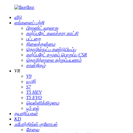
வீடு
எங்களைப் பற்றி
பிராண்ட் வரலாறு
கார்ப்பரேட் கலாச்சார காட்சி
பட்டறை
நிலைத்தன்மை
தொழில்நுட்ப கண்டுபிடிப்பு
கார்ப்பரேட் சமூகப் பொறுப்பு CSR
தொழிற்சாலை சுற்றுப்பயணம்
சான்றிதழ்
VR
V9
யு-டூர்
S7
T5 HEV
T5 EVO
வெள்ளிக்கிழமை
டி5 எல்
தயாரிப்புகள்
KD
ஃபோர்திங்ஸ் குளோபல்
சேவை