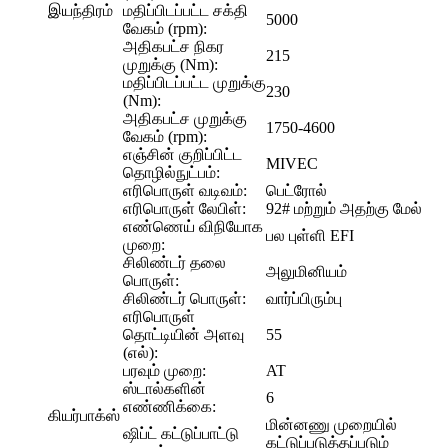
இயந்திரம்
மதிப்பிடப்பட்ட சக்தி
5000
வேகம் (rpm):
அதிகபட்ச நிகர
215
முறுக்கு (Nm):
மதிப்பிடப்பட்ட முறுக்கு
230
(Nm):
அதிகபட்ச முறுக்கு
1750-4600
வேகம் (rpm):
எஞ்சின் குறிப்பிட்ட
MIVEC
தொழில்நுட்பம்:
எரிபொருள் வடிவம்:
பெட்ரோல்
எரிபொருள் லேபிள்:
92# மற்றும் அதற்கு மேல்
எண்ணெய் விநியோக
பல புள்ளி EFI
முறை:
சிலிண்டர் தலை
அலுமினியம்
பொருள்:
சிலிண்டர் பொருள்:
வார்ப்பிரும்பு
எரிபொருள்
தொட்டியின் அளவு
55
(எல்):
பரவும் முறை:
AT
ஸ்டால்களின்
6
எண்ணிக்கை:
கியர்பாக்ஸ்
மின்னணு முறையில்
ஷிப்ட் கட்டுப்பாட்டு
கட்டுப்படுத்தப்படும்