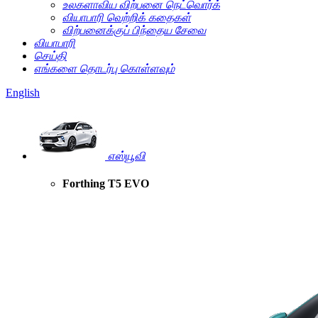
உலகளாவிய விற்பனை நெட்வொர்க்
வியாபாரி வெற்றிக் கதைகள்
விற்பனைக்குப் பிந்தைய சேவை
வியாபாரி
செய்தி
எங்களை தொடர்பு கொள்ளவும்
English
எஸ்யூவி
Forthing T5 EVO