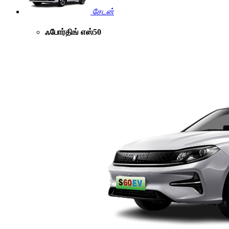
சேடன்
ஃபோர்திங் எஸ்50