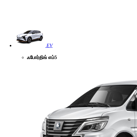
EV
ஃபோர்திங் எம்5