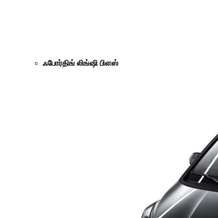
ஃபோர்திங் லிங்ஷி பிளஸ்