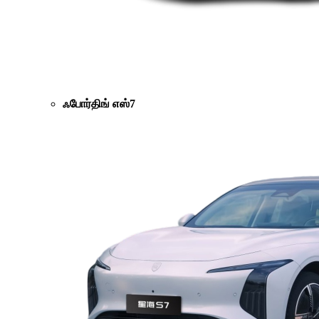
ஃபோர்திங் எஸ்7