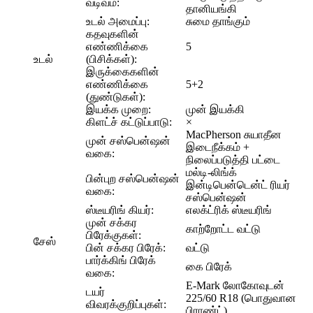
வடிவம்:
தானியங்கி
உடல் அமைப்பு:
சுமை தாங்கும்
கதவுகளின்
எண்ணிக்கை
5
உடல்
(பிசிக்கள்):
இருக்கைகளின்
எண்ணிக்கை
5+2
(துண்டுகள்):
இயக்க முறை:
முன் இயக்கி
கிளட்ச் கட்டுப்பாடு:
×
MacPherson சுயாதீன
முன் சஸ்பென்ஷன்
இடைநீக்கம் +
வகை:
நிலைப்படுத்தி பட்டை
மல்டி-லிங்க்
பின்புற சஸ்பென்ஷன்
இன்டிபென்டென்ட் ரியர்
வகை:
சஸ்பென்ஷன்
ஸ்டீயரிங் கியர்:
எலக்ட்ரிக் ஸ்டீயரிங்
முன் சக்கர
காற்றோட்ட வட்டு
பிரேக்குகள்:
சேஸ்
பின் சக்கர பிரேக்:
வட்டு
பார்க்கிங் பிரேக்
கை பிரேக்
வகை:
E-Mark லோகோவுடன்
டயர்
225/60 R18 (பொதுவான
விவரக்குறிப்புகள்:
பிராண்ட்).