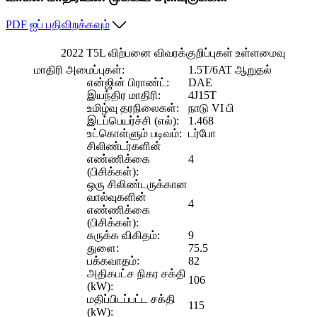
PDF ஐப் பதிவிறக்கவும்
2022 T5L விற்பனை விவரக்குறிப்புகள் உள்ளமைவு
மாதிரி அமைப்புகள்:
1.5T/6AT ஆறுதல்
என்ஜின் பிராண்ட்:
DAE
இயந்திர மாதிரி:
4J15T
உமிழ்வு தரநிலைகள்:
நாடு VI பி
இடப்பெயர்ச்சி (எல்):
1.468
உட்கொள்ளும் படிவம்:
டர்போ
சிலிண்டர்களின்
எண்ணிக்கை
4
(பிசிக்கள்):
ஒரு சிலிண்டருக்கான
வால்வுகளின்
4
எண்ணிக்கை
(பிசிக்கள்):
சுருக்க விகிதம்:
9
துளை:
75.5
பக்கவாதம்:
82
அதிகபட்ச நிகர சக்தி
106
(kW):
மதிப்பிடப்பட்ட சக்தி
115
(kW):