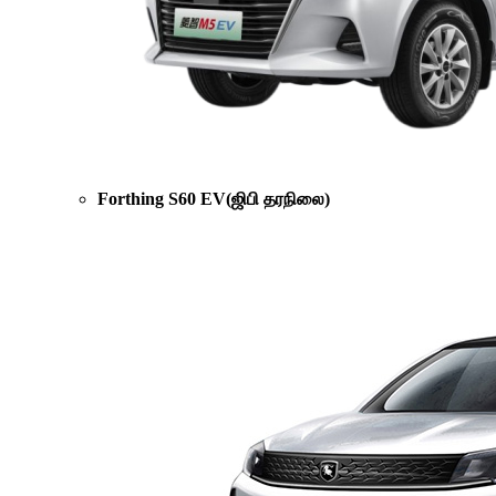
Forthing S60 EV(ஜிபி தரநிலை)