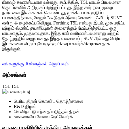
மிகவும் சுவாரஸ்யமாக உள்ளது. சமீபத்தில், T5L மாடல் பிரபலமான
தொடர்களில் அறிமுகப்படுத்தப்பட்டது. இந்த கார் நடைமுறை
நபர்களை இலக்காகக் கொண்டது, முக்கியமாக குடும்ப
பயணத்திற்காக, மேலும் "கூடுதல் அளவு கொண்ட 7-சீட்டர் SUV"
என்று அழைக்கப்படுகிறது. Forthing T5L என்பது இடம், முக மதிப்பு
மற்றும் ஸ்மார்ட் தயாரிப்புகள் அனைத்தும் மேம்படுத்தப்பட்ட ஒரு
மாடலாகும். முதலாவதாக, இந்த கார் வளிமண்டலமானது மற்றும்
தோற்றத்தில் வலுவானது. இந்த வடிவமைப்பு SUV அல்லது பெரிய
இடங்களை விரும்புவோருக்கு மிகவும் கவர்ச்சிகரமானதாக
இருக்கும்.
எங்களுக்கு மின்னஞ்சல் அனுப்பவும்
அம்சங்கள்
T5L
T5L
பெரிய திறன் கொண்ட தொழிற்சாலை
R&D திறன்
வெளிநாட்டு சந்தைப்படுத்தல் திறன்
உலகளாவிய சேவை நெட்வொர்க்
வாகன மாதிரியின் முக்கிய அளவுருக்கள்