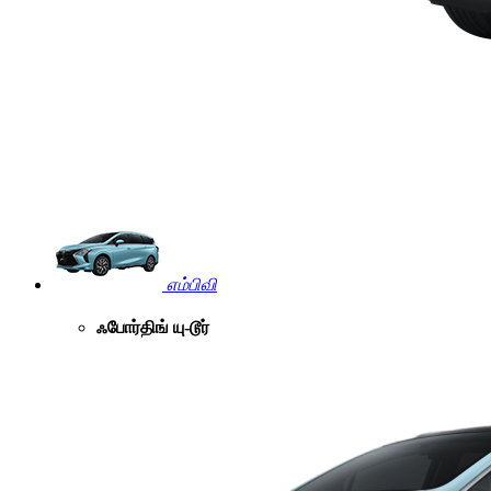
எம்பிவி
ஃபோர்திங் யு-டூர்