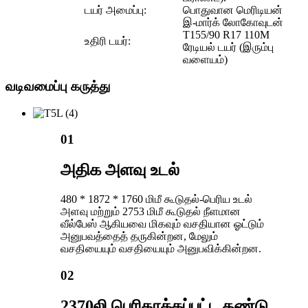
டயர் அமைப்பு:
பொதுவான மெரிடியன்
இ-மார்க் லோகோவுடன்
T155/90 R17 110M
உதிரி டயர்:
ரேடியல் டயர் (இரும்பு
வளையம்)
வடிவமைப்பு கருத்து
01
அதிக அளவு உடல்
480 * 1872 * 1760 மிமீ கூடுதல்-பெரிய உடல்
அளவு மற்றும் 2753 மிமீ கூடுதல் நீளமான
வீல்பேஸ் ஆகியவை மிகவும் வசதியான ஓட்டும்
அனுபவத்தைத் தருகின்றன, மேலும்
வசதியையும் வசதியையும் அனுபவிக்கின்றன.
02
2370லி பெரிதாக்கப்பட்ட தண்டு