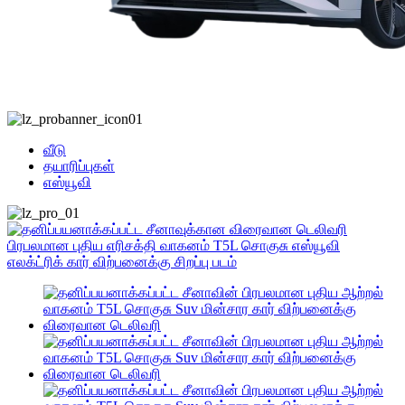
வீடு
தயாரிப்புகள்
எஸ்யூவி